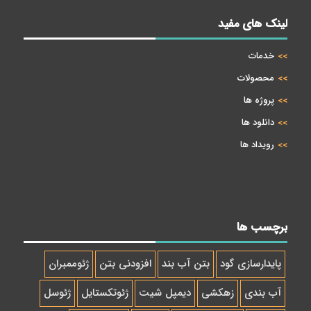
لینک های مفید
خدمات
محصولات
پروژه ها
دانلود ها
رویداد ها
برچسب ها
پایدارسازی گود
بتن آب بند
افزودنی بتن
ژئوممبران
آب بندی
زهکشی
دیمپل شیت
ژئوتکستایل
ژئوسل