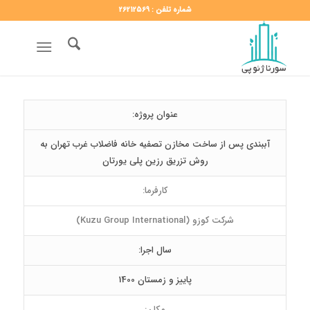
شماره تلفن : 26212569
عنوان پروژه:
آببندی پس از ساخت مخازن تصفیه خانه فاضلاب غرب تهران به
روش تزریق رزین پلی یورتان
کارفرما:
شرکت کوزو (Kuzu Group International)
سال اجرا:
پاییز و زمستان 1400
مکان: