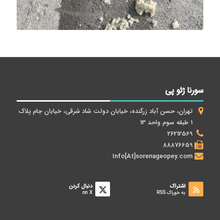
سورنا ژئو پی
تهران، حسن آباد زرگنده، خیابان دولت شاد شرقی، خیابان جام پلاک
1 طبقه سوم واحد 13
26212569
88876659
Info[At]sorenageopey.com
اشتراک
دنبال کردن
به خوراک RSS
on X