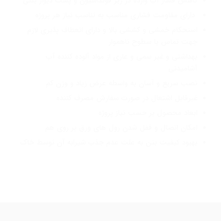
کاهش فشار آب وارده در زیر فونداسیون و پشت دیوار بتنی
دارای مقاومت فشاری مناسب به تناسب نیاز هر پروژه
استحكام خمشی و كششی بالا و دارای انعطاف پذیری لازم
جهت تماس با سطوح ناهموار
بهداشتی و غیر سمی و عاری از مواد آلوده كننده آب
آشامیدنی
نصب سریع و آسان به واسطه عرض زیاد و وزن کم
غیرقابل اشتعال در صورت سفارش مصرف كننده
ابعاد محصول بر حسب نیاز پروژه
امکان اتصال و قفل شدن رول های ورق بر روی هم
بهبود کیفیت بتن به علت عدم جذب شیرابه آن توسط خاک