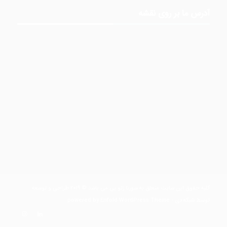
آدرس ما بر روی نقشه
کلیه حقوق این سایت متعلق به سورنا ژئو پی می باشد © 2019 طراحی و توسعه
توسط
شبکه دی
-
powered by Enfold WordPress Theme