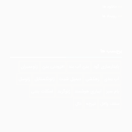
دانلود ها
رویداد ها
برچسب ها
پایدارسازی گود
بتن آب بند
افزودنی بتن
ژئوممبران
آب بندی
زهکشی
دیمپل شیت
ژئوتکستایل
ژئوسل
بام سبز
آبیاری هوشمند
ژئوگرید
اسکلت بتنی
سقف وافل
تیرچه
دال