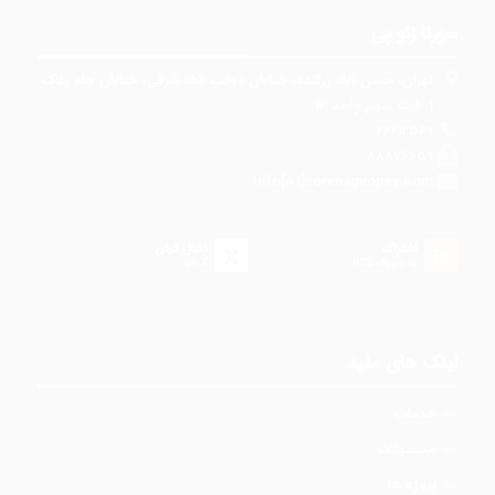
سورنا ژئو پی
تهران، حسن آباد زرگنده، خیابان دولت شاد شرقی، خیابان جام پلاک
1 طبقه سوم واحد 13
26212569
88876659
Info[At]sorenageopey.com
اشتراک
دنبال کردن
به خوراک RSS
on X
لینک های مفید
خدمات
محصولات
پروژه ها